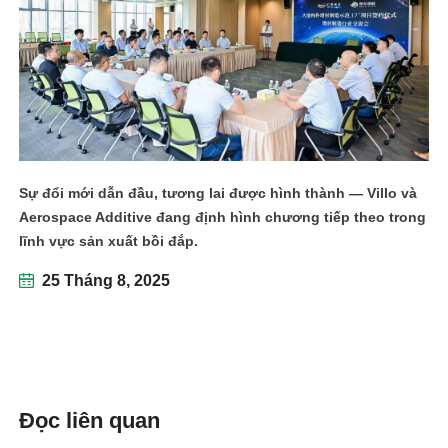
linkedin
facebook
Sự đổi mới dẫn đầu, tương lai được hình thành — Villo và
twitter
Aerospace Additive đang định hình chương tiếp theo trong
lĩnh vực sản xuất bồi đắp.
25 Tháng 8, 2025
Đọc liên quan