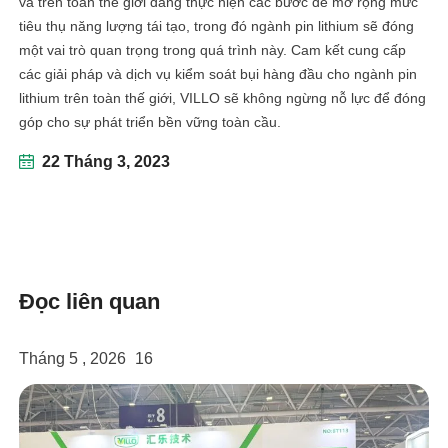
và trên toàn thế giới đang thực hiện các bước để mở rộng mức
tiêu thụ năng lượng tái tạo, trong đó ngành pin lithium sẽ đóng
linkedin
một vai trò quan trọng trong quá trình này. Cam kết cung cấp
các giải pháp và dịch vụ kiểm soát bụi hàng đầu cho ngành pin
facebook
lithium trên toàn thế giới, VILLO sẽ không ngừng nỗ lực để đóng
góp cho sự phát triển bền vững toàn cầu.
twitter
22 Tháng 3, 2023
Đọc liên quan
Tháng 5 , 2026
16