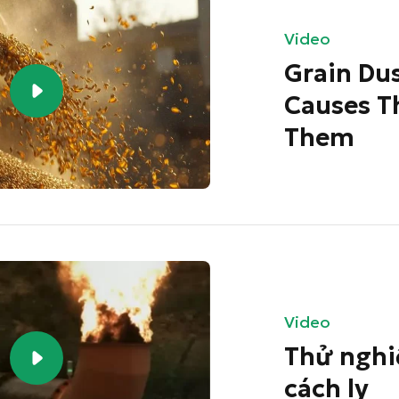
Video
Grain Du
Causes T
Them
Video
Thử nghi
cách ly