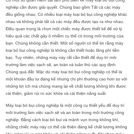
Có một số quan niệm sai lầm phổ biến về máy loại bỏ bụi công
nghiệp cần được giải quyết. Chúng bao gồm:Tất cả các máy
đều giống nhau: Có nhiều loại máy loại bỏ bụi công nghiệp khác
nhau và không phải tất cả các máy đều được tạo ra như nhau.
Điều quan trọng là chọn một chiếc máy được thiết kế để xử lý
hiệu quả các chất gây ô nhiễm cụ thể có trong môi trường của
bạn. Chúng không cần thiết: Một số người có thể tin rằng máy
loại bỏ bụi công nghiệp là không cần thiết hoặc lãng phí tiền
bạc. Tuy nhiên, những máy này rất cần thiết để duy trì môi
trường làm việc sạch sẽ, an toàn và tuân thủ các quy định.
Chúng quá đắt: Mặc dù máy loại bỏ bụi công nghiệp có thể là
một khoản đầu tư đáng kể nhưng chi phí thường cao hơn so với
những lợi ích mà chúng mang lại về chất lượng không khí được
cải thiện, giảm rủi ro sức khỏe và cải thiện năng suất.
Máy loại bỏ bụi công nghiệp là một công cụ thiết yếu để duy trì
môi trường làm việc sạch sẽ và an toàn trong môi trường công
nghiệp. Bằng cách loại bỏ bụi và mảnh vụn trong không khí,
những chiếc máy này có thể cải thiện đáng kể chất lượng không