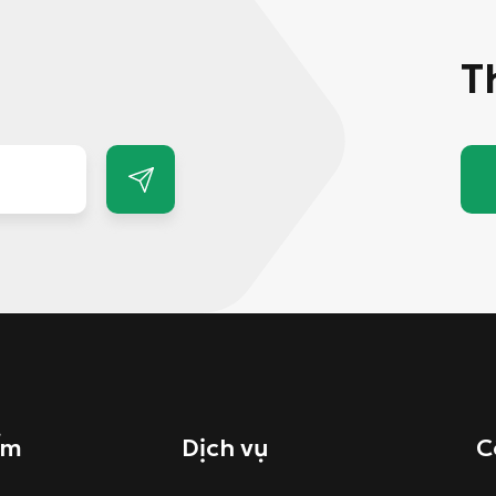
T
ẩm
Dịch vụ
C