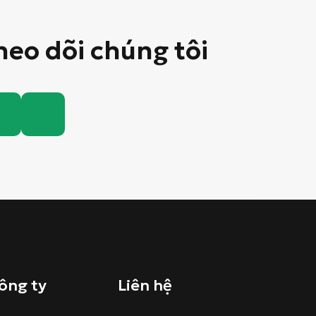
heo dõi chúng tôi
ông ty
Liên hệ