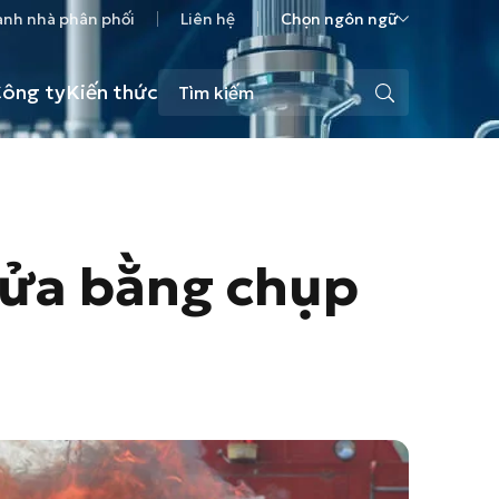
ành nhà phân phối
Liên hệ
Chọn ngôn ngữ
ông ty
Kiến thức
 lửa bằng chụp