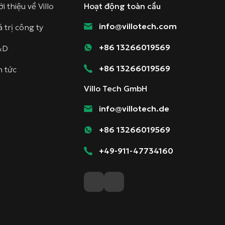
ới thiệu về Villo
Hoạt động toàn cầu
info@villotech.com
á trị công ty
+86 13266019569
&D
+86 13266019569
n tức
Villo Tech GmbH
info@villotech.de
+86 13266019569
+49-911-47734160