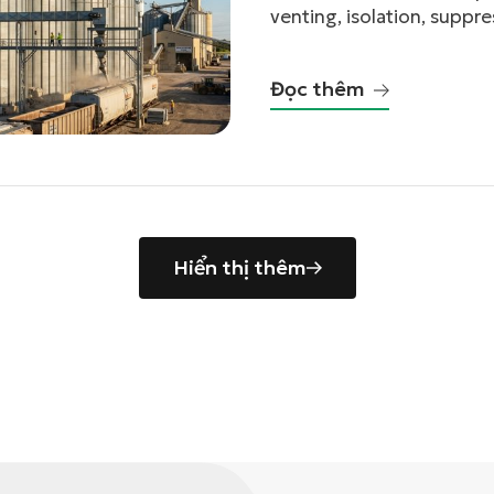
venting, isolation, suppr
work.
Đọc thêm
Hiển thị thêm