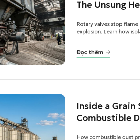
The Unsung He
linkedin
Protection
Rotary valves stop flame
facebook
explosion. Learn how isol
system.
twitter
Đọc thêm
Inside a Grain
Combustible D
Actually Work
How combustible dust pro