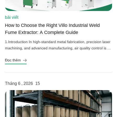
bài viết
How to Choose the Right Villo Industrial Weld
Fume Extractor: A Complete Guide
1.Introduction In high-standard metal fabrication, precision laser
machining, and advanced manufacturing, air quality control is an
important factor in operational efficiency, workplace safety, and
Đọc thêm
equipment protection. Hazardous welding fumes, fine grinding
dust, and harmful gases can affect worker health, damage
sensitive factory equipment, and impact product quality if not
properly controlled. As a professional provider […]
Tháng 6 , 2026
15