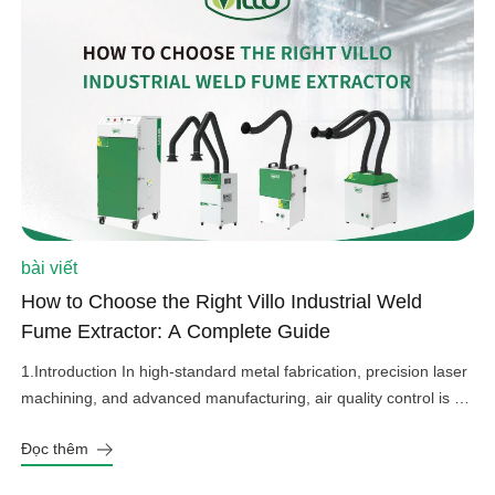
bài viết
How to Choose the Right Villo Industrial Weld
Fume Extractor: A Complete Guide
1.Introduction In high-standard metal fabrication, precision laser
machining, and advanced manufacturing, air quality control is an
important factor in operational efficiency, workplace safety, and
Đọc thêm
equipment protection. Hazardous welding fumes, fine grinding
dust, and harmful gases can affect worker health, damage