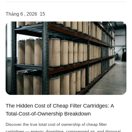
sensitive factory equipment, and impact product quality if not
properly controlled. As a professional provider […]
Tháng 6 , 2026
15
The Hidden Cost of Cheap Filter Cartridges: A
Total-Cost-of-Ownership Breakdown
Discover the true total cost of ownership of cheap filter
cartridges — energy, downtime, compressed air, and disposal.