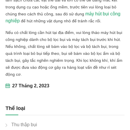
làm sạch chứa các vật thể dài và lớn có thể dễ dàng mắc kẹt
trong dụng cụ cạo hoặc ống mềm, trước tiên vui lòng loại bỏ
máy hút bụi công
chúng theo cách thủ công, sau đó sử dụng
nghiệp
để hút những vật dụng nhỏ để tránh rắc rối.
Nếu có chất lỏng cần hút tại địa điểm, vui lòng tháo máy hút bụi
công nghiệp dành cho bộ lọc bụi và máy tách bụi trước khi hút.
Nếu không, chất lỏng sẽ bám vào bộ lọc và bộ tách bụi, trong
quá trình loại bỏ bụi tiếp theo, bụi sẽ bám vào bộ lọc ẩm và bộ
tách bụi, gây tắc nghẽn nghiêm trọng. Khi lọc không khí, khí ẩm
sẽ được đưa vào động cơ gây ra hàng loạt vấn đề như rỉ sét
động cơ.
27 Tháng 2, 2023
Thể loại
Thu thập bụi