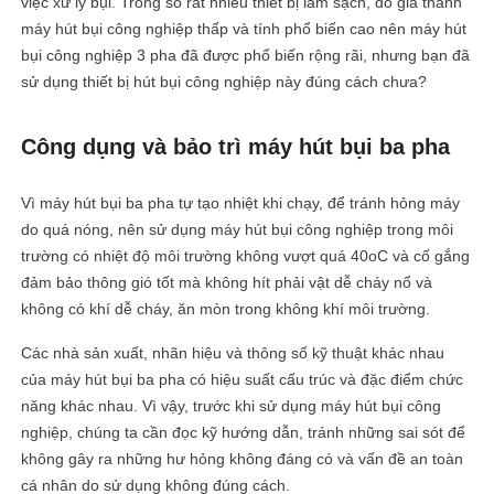
việc xử lý bụi. Trong số rất nhiều thiết bị làm sạch, do giá thành
máy hút bụi công nghiệp thấp và tính phổ biến cao nên máy hút
bụi công nghiệp 3 pha đã được phổ biến rộng rãi, nhưng bạn đã
sử dụng thiết bị hút bụi công nghiệp này đúng cách chưa?
Công dụng và bảo trì máy hút bụi ba pha
Vì máy hút bụi ba pha tự tạo nhiệt khi chạy, để tránh hỏng máy
do quá nóng, nên sử dụng máy hút bụi công nghiệp trong môi
trường có nhiệt độ môi trường không vượt quá 40oC và cố gắng
đảm bảo thông gió tốt mà không hít phải vật dễ cháy nổ và
không có khí dễ cháy, ăn mòn trong không khí môi trường.
Các nhà sản xuất, nhãn hiệu và thông số kỹ thuật khác nhau
của máy hút bụi ba pha có hiệu suất cấu trúc và đặc điểm chức
năng khác nhau. Vì vậy, trước khi sử dụng máy hút bụi công
nghiệp, chúng ta cần đọc kỹ hướng dẫn, tránh những sai sót để
không gây ra những hư hỏng không đáng có và vấn đề an toàn
cá nhân do sử dụng không đúng cách.