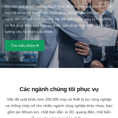
Khi cần giải quyết những thách thức về thu gom bụi của bạn, đội
ngũ kỹ sư và kỹ thuật viên R&D đáng tin cậy của Villo, công
nghệ tiên tiến và kinh nghiệm lắp đặt giải pháp giàu kinh nghiệm
có thể giúp đảm bảo bạn có được giải pháp máy loại bỏ bụi lý
tưởng cho tổ chức của mình.
Tìm hiểu thêm
Các ngành chúng tôi phục vụ
Villo đã xuất khẩu hơn 100.000 máy và thiết bị lọc công nghiệp
và chống cháy nổ cho nhiều ngành công nghiệp khác nhau, bao
gồm pin lithium-ion, chất bán dẫn, in 3D, quang điện, chế biến