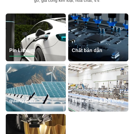
gỗ, gia công kim loại, hóa chất, v.v.
Pin Lithium
Chất bán dẫn
quang điện
Thực phẩm & Đồ uống