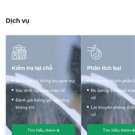
Dịch vụ
Kiểm tra tại chỗ
Phân tích bụi
Đánh giá hệ thống thu gom bụi
Phân tích thành phần b
Xác định nguy cơ cháy nổ
Đo lường thông số kh
nổ
Đánh giá thông gió và luồng
không khí
Lời khuyên phòng chố
nổ
Tìm hiểu thêm
Tìm hiểu thêm