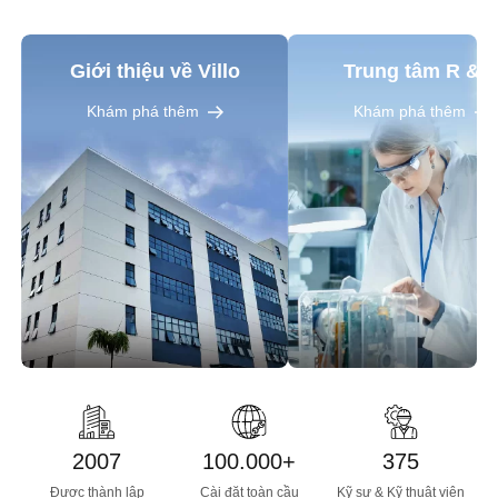
Giới thiệu về Villo
Trung tâm R & 
Khám phá thêm
Khám phá thêm
2007
100.000
+
375
Được thành lập
Cài đặt toàn cầu
Kỹ sư & Kỹ thuật viên