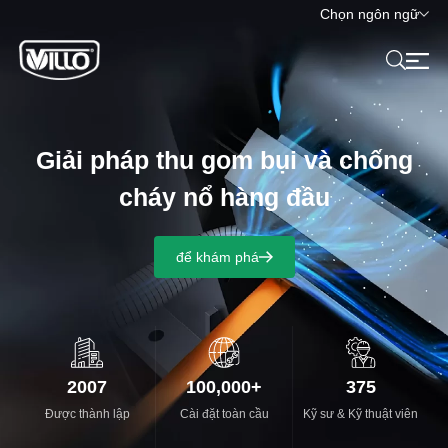
Chọn ngôn ngữ
Giải pháp thu gom bụi và chống
cháy nổ hàng đầu
để khám phá
2007
100,000
+
375
Được thành lập
Cài đặt toàn cầu
Kỹ sư & Kỹ thuật viên