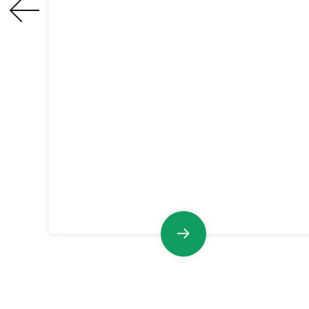
Máy hút bụi công
nghiệp chống cháy nổ
Dòng VJFB
Máy hút bụi công nghiệp dòng VJFB có
đặc tính chống cháy nổ, thể tích không
khí lớn, làm sạch bằng tia xung, cấu trúc
ổn định và đáng tin cậy.