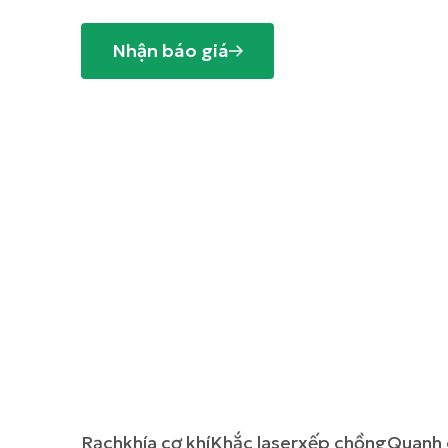
Nhận báo giá
Trang chủ
>
Giải pháp
>
Pin Lithium
>
Mũ hàn
Rạch
khía cơ khí
Khắc laser
xếp chồng
Quanh 