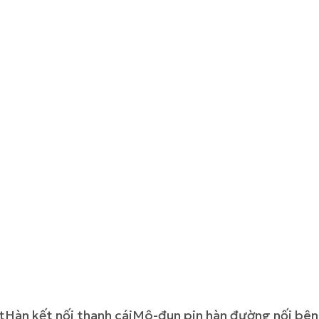
t
Hàn kết nối thanh cái
Mô-đun pin hàn đường nối bên